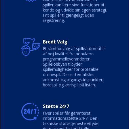
spiller kan lære sine funktioner at
kende og udvikle sin egen strategi.
Frit spil er tilgængeligt uden
registrering.
Bredt Valg
Et stort udvalg af spilleautomater
af høj kvalitet fra populære
programmelleverandører!
Spillelobbyen tilbyder
spillemuligheder for profitable
onlinespil. Der er tematiske
ankomst-og afgangstidspunkter,
bordspil og kortspil på listen.
Støtte 24/7
Hver spiller får garanteret
informationsstøtte 24/7! Den
tekniske støttetjeneste vil yde
dem ekspertbistand i alle