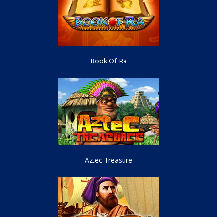
Book Of Ra
Aztec Treasure