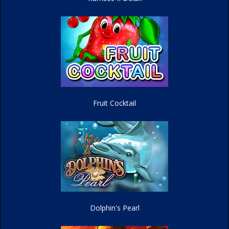
Fruit Cocktail
Dolphin's Pearl