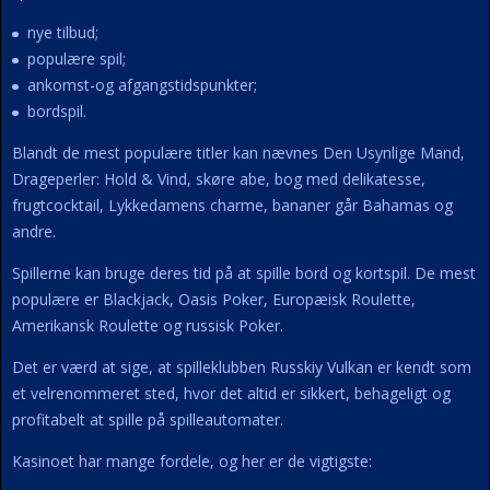
nye tilbud;
populære spil;
ankomst-og afgangstidspunkter;
bordspil.
Blandt de mest populære titler kan nævnes Den Usynlige Mand,
Drageperler: Hold & Vind, skøre abe, bog med delikatesse,
frugtcocktail, Lykkedamens charme, bananer går Bahamas og
andre.
Spillerne kan bruge deres tid på at spille bord og kortspil. De mest
populære er Blackjack, Oasis Poker, Europæisk Roulette,
Amerikansk Roulette og russisk Poker.
Det er værd at sige, at spilleklubben Russkiy Vulkan er kendt som
et velrenommeret sted, hvor det altid er sikkert, behageligt og
profitabelt at spille på spilleautomater.
Kasinoet har mange fordele, og her er de vigtigste: